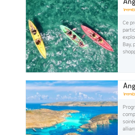
Ang
Immer
Ce pr
parti
explo
Bay, 
shopp
Ang
Immer
Progr
compl
soiré
allia