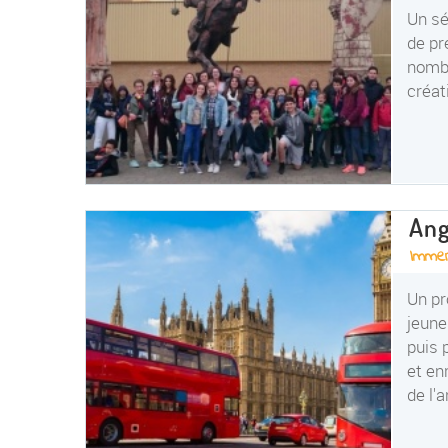
Un sé
de pr
nombr
créat
Ang
Immer
Un pr
jeune
puis 
et en
de l'a