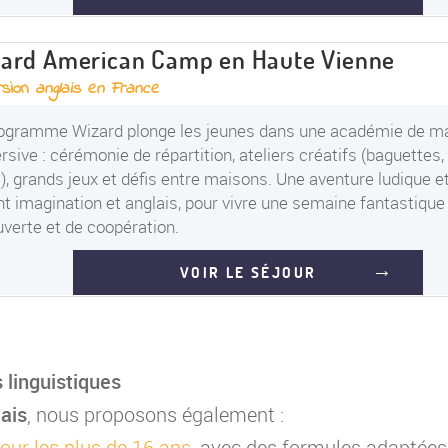
ard American Camp en Haute Vienne
rsion
anglais en France
ogramme Wizard plonge les jeunes dans une académie de m
sive : cérémonie de répartition, ateliers créatifs (baguettes,
), grands jeux et défis entre maisons. Une aventure ludique e
t imagination et anglais, pour vivre une semaine fantastique
verte et de coopération.
VOIR LE SÉJOUR
 linguistiques
lais
, nous proposons également :
pour les plus de 16 ans
, avec des formules adaptées