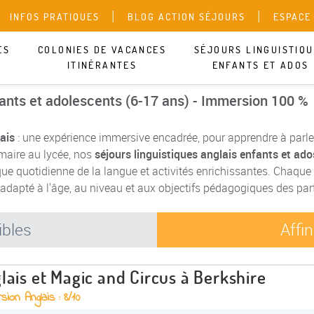
INFOS PRATIQUES
BLOG ACTION SÉJOURS
ESPACE
ES
COLONIES DE VACANCES
SÉJOURS LINGUISTIQ
ITINÉRANTES
ENFANTS ET ADOS
fants et adolescents (6-17 ans) - Immersion 100 %
ais
: une expérience immersive encadrée, pour apprendre à parle
maire au lycée, nos
séjours linguistiques anglais enfants et ado
que quotidienne de la langue et activités enrichissantes. Chaq
adapté à l'âge, au niveau et aux objectifs pédagogiques des part
ibles
Affi
lais et Magic and Circus à Berkshire
ion Anglais : 8/10