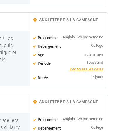
ANGLETERRE À LA CAMPAGNE
Anglais 12h par semaine
 ! Les
Programme
, puis
Collège
Hebergement
dique et
Age
12 à 16 ans
ais.
Toussaint
Période
Voir toutes les dates
7 jours
Durée
ANGLETERRE À LA CAMPAGNE
Anglais 12h par semaine
 ateliers
Programme
es d'Harry
Collège
Hebergement