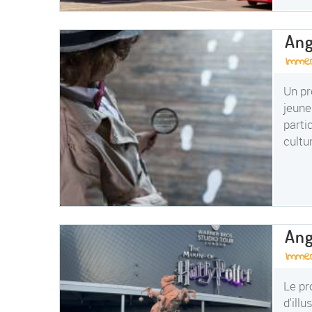
Ang
Immer
Un pr
jeune
parti
cultu
Ang
Immer
Le pr
d'ill