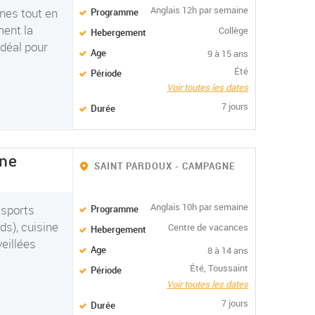
Anglais 12h par semaine
ines tout en
Programme
ment la
Collège
Hebergement
idéal pour
Age
9 à 15 ans
Été
Période
Voir toutes les dates
7 jours
Durée
nne
SAINT PARDOUX - CAMPAGNE
Anglais 10h par semaine
, sports
Programme
ds), cuisine
Centre de vacances
Hebergement
veillées
Age
8 à 14 ans
Été, Toussaint
Période
Voir toutes les dates
7 jours
Durée