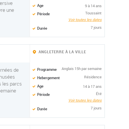
ersive
Age
9 à 14 ans
vre une
Toussaint
Période
Voir toutes les dates
7 jours
Durée
ANGLETERRE À LA VILLE
Anglais 15h par semaine
urnées de
Programme
 musées
Résidence
Hebergement
 les parcs
Age
14 à 17 ans
 semaine
Été
Période
Voir toutes les dates
7 jours
Durée