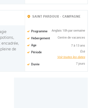
SAINT PARDOUX - CAMPAGNE
Anglais 10h par semaine
agie
Programme
 potions,
Centre de vacances
Hebergement
t encadrée,
Age
7 à 13 ans
 pleine de
Été
Période
Voir toutes les dates
7 jours
Durée