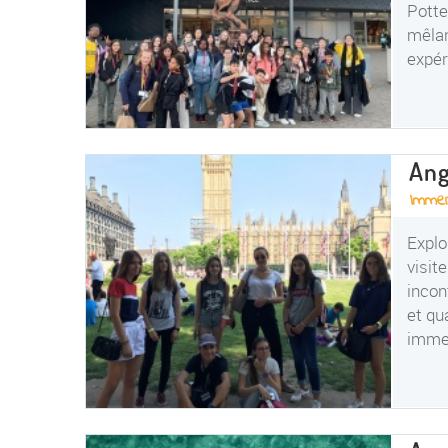
Potte
mêlan
expér
Ang
Immer
Explo
visit
incon
et qu
immer