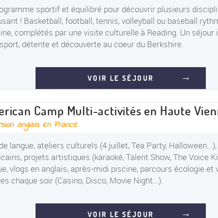
ogramme sportif et équilibré pour découvrir plusieurs discipl
sant ! Basketball, football, tennis, volleyball ou baseball ryth
ne, complétés par une visite culturelle à Reading. Un séjour 
r sport, détente et découverte au coeur du Berkshire.
VOIR LE SÉJOUR
rican Camp Multi-activités en Haute Vie
rsion
anglais en France
de langue, ateliers culturels (4 juillet, Tea Party, Halloween...)
cains, projets artistiques (karaoké, Talent Show, The Voice Ki
ue, vlogs en anglais, après-midi piscine, parcours écologie et 
ves chaque soir (Casino, Disco, Movie Night...).
VOIR LE SÉJOUR