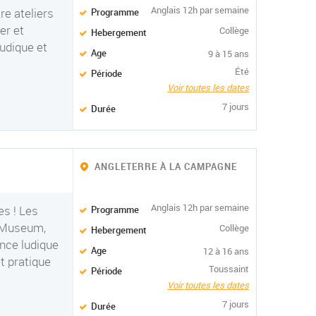
Anglais 12h par semaine
re ateliers
Programme
er et
Collège
Hebergement
ludique et
Age
9 à 15 ans
Été
Période
Voir toutes les dates
7 jours
Durée
ANGLETERRE À LA CAMPAGNE
Anglais 12h par semaine
es ! Les
Programme
y Museum,
Collège
Hebergement
ence ludique
Age
12 à 16 ans
et pratique
Toussaint
Période
Voir toutes les dates
7 jours
Durée