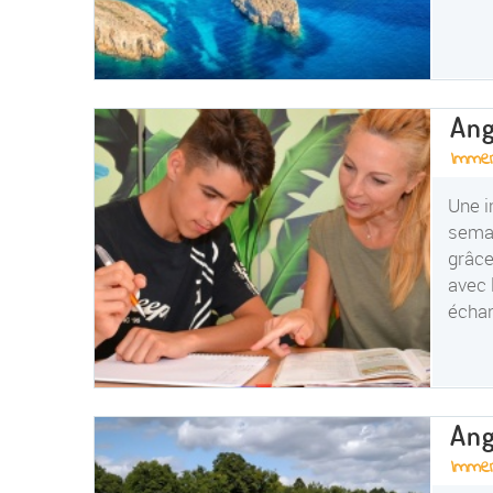
Ang
Immer
Une i
semai
grâce
avec 
échan
Ang
Immers