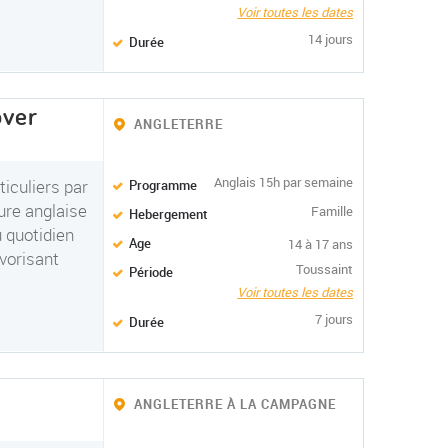
Voir toutes les dates
14 jours
Durée
over
ANGLETERRE
Anglais 15h par semaine
iculiers par
Programme
ure anglaise
Famille
Hebergement
u quotidien
Age
14 à 17 ans
avorisant
Toussaint
Période
Voir toutes les dates
7 jours
Durée
ANGLETERRE À LA CAMPAGNE