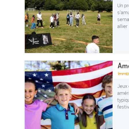
Un pr
s'amu
semai
allie
Ame
Imme
Jeux 
améri
typiq
festi