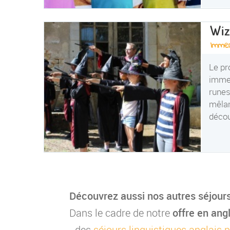
Wiz
Imme
Le pr
immer
runes
mêlan
décou
Découvrez aussi nos autres séjours
Dans le cadre de notre
offre en ang
- des
séjours linguistiques anglais 