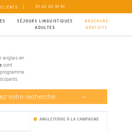
01 45 30 91 91
 CLIENTS
UES
SÉJOURS LINGUISTIQUES
BROCHURE
ADULTES
GRATUITE
r anglais en
s
sont
ue programme
icipants.
nez votre recherche
→
ANGLETERRE À LA CAMPAGNE