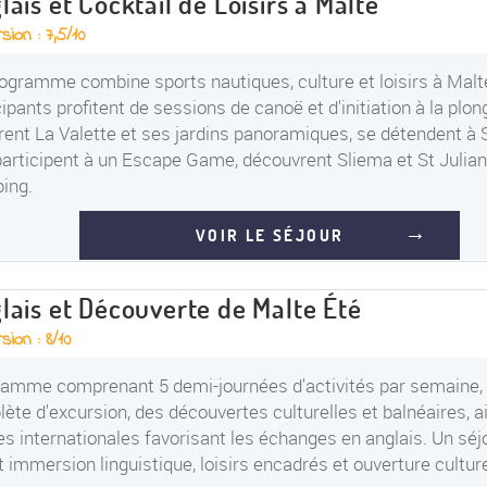
lais et Cocktail de Loisirs à Malte
sion : 7,5/10
ogramme combine sports nautiques, culture et loisirs à Malt
cipants profitent de sessions de canoë et d'initiation à la plon
rent La Valette et ses jardins panoramiques, se détendent à 
participent à un Escape Game, découvrent Sliema et St Julian'
ing.
VOIR LE SÉJOUR
lais et Découverte de Malte Été
sion : 8/10
amme comprenant 5 demi-journées d'activités par semaine, 
ète d'excursion, des découvertes culturelles et balnéaires, a
es internationales favorisant les échanges en anglais. Un séjo
nt immersion linguistique, loisirs encadrés et ouverture culture