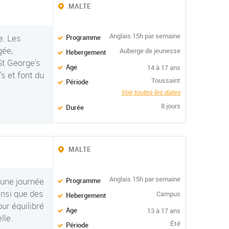
MALTE
Anglais 15h par semaine
e. Les
Programme
gée,
Auberge de jeunesse
Hebergement
St George's
Age
14 à 17 ans
s et font du
Toussaint
Période
Voir toutes les dates
8 jours
Durée
MALTE
Anglais 15h par semaine
une journée
Programme
insi que des
Campus
Hebergement
ur équilibré
Age
13 à 17 ans
lle.
Été
Période