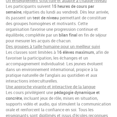
Un enseignement structuré et adapté à chaque niveau
Les participants suivent
15 heures de cours par
semaine
, réparties du lundi au vendredi. Dès leur arrivée,
ils passent un
test de niveau
permettant de constituer
des groupes homogènes et motivants. Cette
organisation favorise une progression continue et
équilibrée, complétée par un
bilan final
en fin de séjour
pour mesurer les acquis de chacun.
Des groupes à taille humaine pour un meilleur suivi
Les classes sont limitées à
16 élèves maximum
, afin de
favoriser la participation, les échanges et un
accompagnement individualisé. Les jeunes évoluent
dans un environnement international, propice à la
Recevoir notre lettre d'informations
pratique naturelle de l'anglais au quotidien et aux
interactions interculturelles.
oui
non
Une approche vivante et interactive de la langue
Les cours privilégient une
pédagogie dynamique et
concrète
, incluant jeux de rôle, mises en situation,
supports vidéo et audio, qui stimulent la communication
orale et renforcent la confiance en soi. Tous les
enseignants sont diplômés et issus d'écoles reconnues