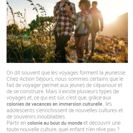
On dit souvent que les voyages forment la jeunesse.
Chez Action Séjours, nous sommes certains que le
fait de voyager permet aux jeunes de s'épanouir et
de se construire. Mais il existe plusieurs types de
voyages et, ce qui est sûr, c'est que, grâce aux
, les
colonies de vacances en immersion culturelle
adolescents s'enrichissent de nouvelles cultures et
de souvenirs inoubliables.
Partir en
et découvrir une
colonie au bout du monde
toute nouvelle culture, quel enfant n'en rêve pas ?