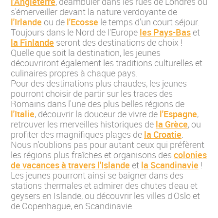
l'Angleterre
, déambuler dans les rues de Londres ou
s'émerveiller devant la nature verdoyante de
l'Irlande
ou de
l'Ecosse
le temps d'un court séjour.
Toujours dans le Nord de l'Europe
les Pays-Bas
et
la Finlande
seront des destinations de choix !
Quelle que soit la destination, les jeunes
découvriront également les traditions culturelles et
culinaires propres à chaque pays.
Pour des destinations plus chaudes, les jeunes
pourront choisir de partir sur les traces des
Romains dans l'une des plus belles régions de
l'Italie
, découvrir la douceur de vivre de
l'Espagne
,
retrouver les merveilles historiques de
la Grèce
, ou
profiter des magnifiques plages de
la Croatie
.
Nous n'oublions pas pour autant ceux qui préfèrent
les régions plus fraîches et organisons des
colonies
de vacances à travers l'Islande
et
la Scandinavie
!
Les jeunes pourront ainsi se baigner dans des
stations thermales et admirer des chutes d'eau et
geysers en Islande, ou découvrir les villes d'Oslo et
de Copenhague, en Scandinavie.