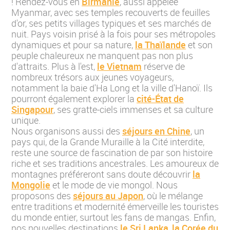
! Rendez-vous en
Birmanie
, aussi appelée
Myanmar, avec ses temples recouverts de feuilles
d'or, ses petits villages typiques et ses marchés de
nuit. Pays voisin prisé à la fois pour ses métropoles
dynamiques et pour sa nature,
la Thaïlande
et son
peuple chaleureux ne manquent pas non plus
d'attraits. Plus à l'est,
le Vietnam
réserve de
nombreux trésors aux jeunes voyageurs,
notamment la baie d'Ha Long et la ville d'Hanoï. Ils
pourront également explorer la
cité-État de
Singapour
, ses gratte-ciels immenses et sa culture
unique.
Nous organisons aussi des
séjours en Chine
, un
pays qui, de la Grande Muraille à la Cité interdite,
reste une source de fascination de par son histoire
riche et ses traditions ancestrales. Les amoureux de
montagnes préféreront sans doute découvrir
la
Mongolie
et le mode de vie mongol. Nous
proposons des
séjours au Japon
, où le mélange
entre traditions et modernité émerveille les touristes
du monde entier, surtout les fans de mangas. Enfin,
nos nouvelles destinations
le Sri Lanka
,
la Corée du