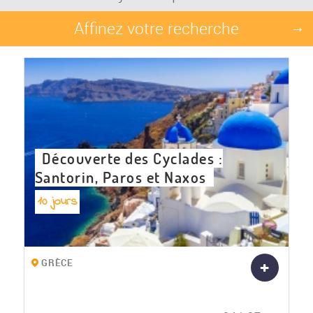
Affinez votre recherche
→
Découverte des Cyclades :
Santorin, Paros et Naxos
10 jours
+
GRÈCE