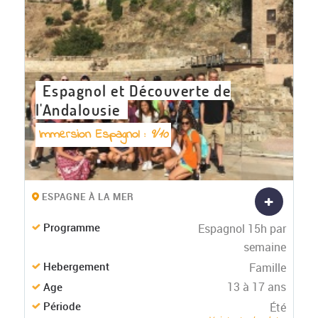
Espagnol et Découverte de
l'Andalousie
Immersion Espagnol :
9/10
+
ESPAGNE À LA MER
Programme
Espagnol 15h par
semaine
Hebergement
Famille
13 à 17 ans
Age
Période
Été