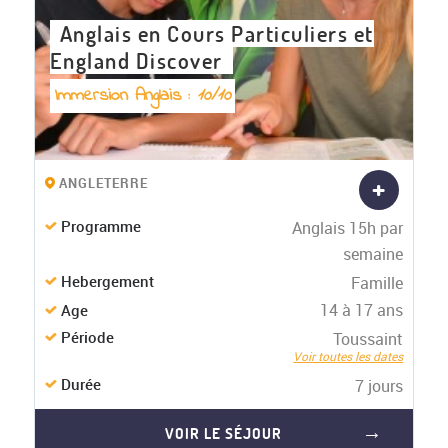
Anglais en Cours Particuliers et
England Discover
Immersion Anglais :
10/10
+
ANGLETERRE
Programme
Anglais 15h par
semaine
Hebergement
Famille
14 à 17 ans
Age
Période
Toussaint
Voir toutes les dates
Durée
7 jours
VOIR LE SÉJOUR