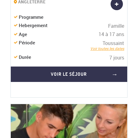
+
ANGLETERRE
Programme
Hebergement
Famille
14 à 17 ans
Age
Période
Toussaint
Voir toutes les dates
Durée
7 jours
VOIR LE SÉJOUR