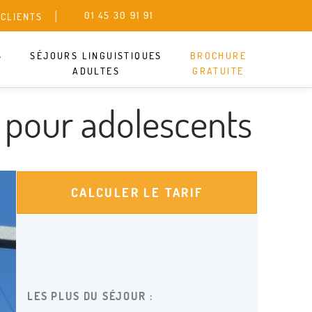
01 45 30 91 91
 CLIENTS
S
SÉJOURS LINGUISTIQUES
BROCHURE
ADULTES
GRATUITE
our en ce moment, mais ne partez pas
t pour adolescents
 autres séjours qui pourraient vous
GUISTIQUE ENFANT
CALCULER LE TARIF
GUISTIQUE ADULTE
ORTS ET THÈMES
LES PLUS DU SÉJOUR :