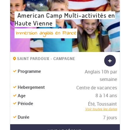
American Camp Multi-activités en
Haute Vienne
Immersion
anglais en France
+
SAINT PARDOUX - CAMPAGNE
Programme
Anglais 10h par
semaine
Hebergement
Centre de vacances
8 à 14 ans
Age
Période
Été, Toussaint
Voir toutes les dates
Durée
7 jours