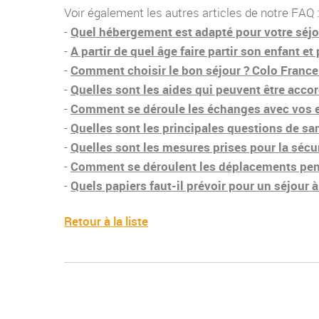
Voir également les autres articles de notre FAQ 
-
Quel hébergement est adapté pour votre séjo
-
A partir de quel âge faire partir son enfant et
-
Comment choisir le bon séjour ? Colo France o
-
Quelles sont les aides qui peuvent être acco
-
Comment se déroule les échanges avec vos e
-
Quelles sont les principales questions de sa
-
Quelles sont les mesures prises pour la sécur
-
Comment se déroulent les déplacements pend
-
Quels papiers faut-il prévoir pour un séjour à 
Retour à la liste