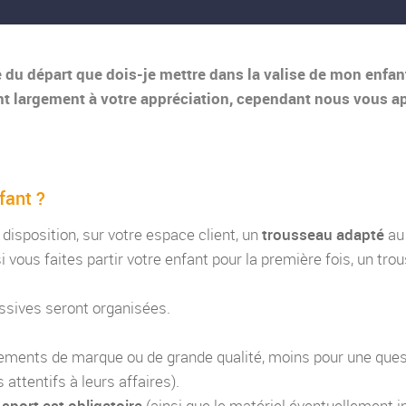
e du départ que dois-je mettre dans la valise de mon enfan
t largement à votre appréciation, cependant nous vous a
fant ?
disposition, sur votre espace client, un
trousseau adapté
a
i vous faites partir votre enfant pour la première fois, un tr
essives seront organisées.
tements de marque ou de grande qualité, moins pour une quest
attentifs à leurs affaires).
sport est obligatoire
(ainsi que le matériel éventuellement i