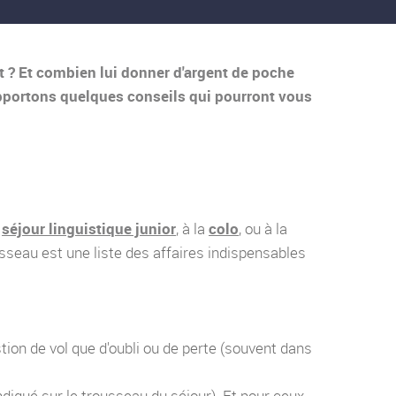
t ? Et combien lui donner d'argent de poche
pportons quelques conseils qui pourront vous
u
séjour linguistique junior
, à la
colo
, ou à la
ousseau est une liste des affaires indispensables
ion de vol que d'oubli ou de perte (souvent dans
ndiqué sur le trousseau du séjour). Et pour ceux