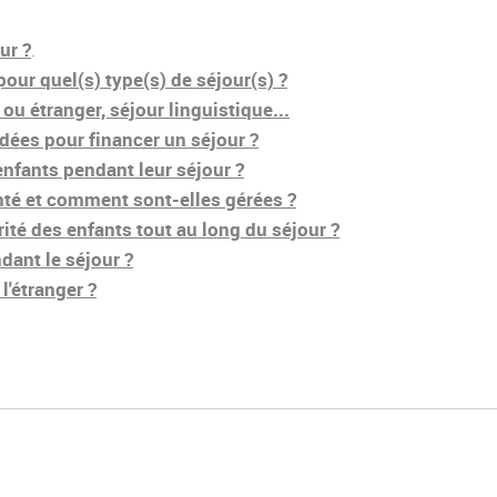
:
ur ?
.
 pour quel(s) type(s) de séjour(s) ?
u étranger, séjour linguistique...
rdées pour financer un séjour ?
nfants pendant leur séjour ?
nté et comment sont-elles gérées ?
ité des enfants tout au long du séjour ?
ant le séjour ?
l'étranger ?