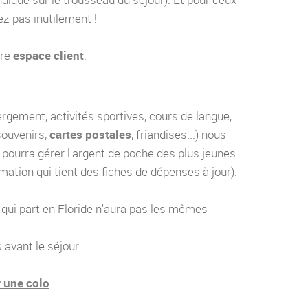
ez-pas inutilement !
tre
espace client
.
rgement, activités sportives, cours de langue,
souvenirs,
cartes postales
, friandises...) nous
 pourra gérer l'argent de poche des plus jeunes
mation qui tient des fiches de dépenses à jour).
o qui part en Floride n'aura pas les mêmes
 avant le séjour.
r une colo