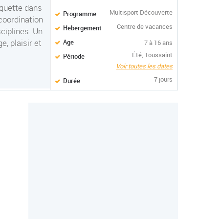
aquette dans
Multisport Découverte
Programme
coordination
Centre de vacances
Hebergement
sciplines. Un
, plaisir et
Age
7 à 16 ans
Été, Toussaint
Période
Voir toutes les dates
7 jours
Durée