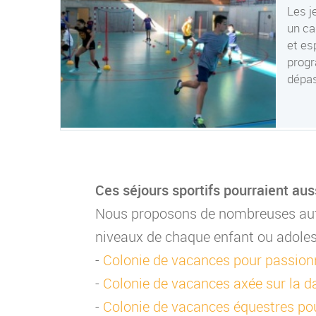
Les j
un ca
et es
progr
dépas
Ces séjours sportifs pourraient aus
Nous proposons de nombreuses autr
niveaux de chaque enfant ou adoles
-
Colonie de vacances pour passion
-
Colonie de vacances axée sur la d
-
Colonie de vacances équestres pou