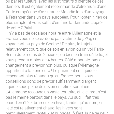
ou par les tuteurs, avec les justificatifs d'identité de ces
derniers. Il est également recommandé d'être muni d'une
Carte européenne d'Assurance Maladie lors d'un voyage
à l'étranger dans un pays européen. Pour l'obtenir, rien de
plus simple : il vous suffit d'en faire la demande auprès
de votre CPAM.
Il n'y a pas de décalage horaire entre l'Allemagne et la
France, vous ne serez donc pas victime du
jetlag
en
voyageant au pays de Goethe ! De plus, le trajet est
relativement court, que ce soit en avion où un vol Paris-
Berlin dure moins de 2 heures, ou bien en train où le trajet
vous prendra moins de 4 heures. Côté monnaie, pas de
changement à prévoir non plus, puisque l'Allemagne
appartient à la zone euro ! Le paiement en liquide est
cependant plus répandu qu'en France, nous vous
conseillons donc de prévoir suffisamment d'argent
liquide sous peine de devoir en retirer sur place.
L'Allemagne recouvre un vaste territoire, et le climat n'est
pas le même partout dans le pays. Au sud, il fait très
chaud en été et brumeux en hiver, tandis qu'au nord, si
l'été est relativement chaud, les hivers sont
particulièrement venteux et humides. À l'est, la neige peut