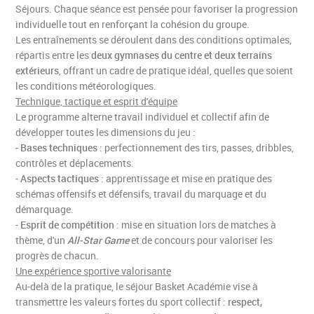
Séjours. Chaque séance est pensée pour favoriser la progression
individuelle tout en renforçant la cohésion du groupe.
Les entraînements se déroulent dans des conditions optimales,
répartis entre les
deux gymnases du centre et deux terrains
extérieurs
, offrant un cadre de pratique idéal, quelles que soient
les conditions météorologiques.
Technique, tactique et esprit d'équipe
Le programme alterne travail individuel et collectif afin de
développer toutes les dimensions du jeu :
Recevoir notre lettre d'informations
-
Bases techniques
: perfectionnement des tirs, passes, dribbles,
contrôles et déplacements.
oui
non
-
Aspects tactiques
: apprentissage et mise en pratique des
schémas offensifs et défensifs, travail du marquage et du
démarquage.
-
Esprit de compétition
: mise en situation lors de matches à
thème, d'un
All-Star Game
et de concours pour valoriser les
progrès de chacun.
Une expérience sportive valorisante
Au-delà de la pratique, le séjour Basket Académie vise à
transmettre les valeurs fortes du sport collectif :
respect,