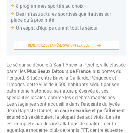
8 programmes sportifs au choix
Des infrastructures sportives qualitatives sur
place ou à proximité
Un esprit d'équipe durant tout le séjour
BÉNÉFICIEZ DE LA RÉSERVATION FLEXIBLE
Le séjour se déroule à Saint-Yrieix-la-Perche, ville classée
parmi les
Plus Beaux Détours de France
, aux portes du
Périgord. Située entre Brive-la-Gaillarde, Périgueux et
Limoges, cette ville de 8 500 habitants séduit par son
patrimoine historique, sa nature préservée et ses
spécialités locales, comme les célèbres madeleines.
Les stagiaires sont accueillis dans l'enceinte du lycée
Jean-Baptiste Darnet, un
cadre sécurisé et parfaitement
ÉTAPE 1/2
équipé
où se déroulent la plupart des activités. Le site
est complété par des installations de qualité : centre
aquatique moderne, club de tennis FFF, centre équestre