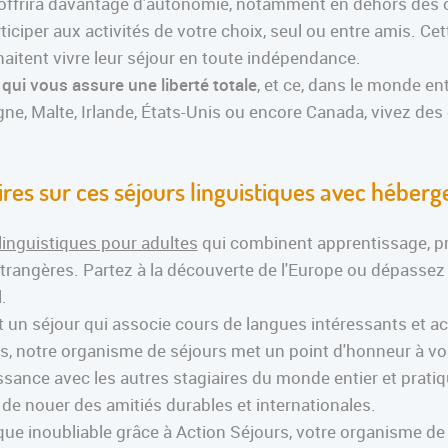
 offrira davantage d'autonomie, notamment en dehors des 
rticiper aux activités de votre choix, seul ou entre amis. C
aitent vivre leur séjour en toute indépendance.
ui vous assure une liberté totale
, et ce, dans le monde ent
gne, Malte, Irlande, États-Unis ou encore Canada, vivez de
es sur ces séjours linguistiques avec héberge
linguistiques pour adultes
qui combinent apprentissage, pra
trangères. Partez à la découverte de l'Europe ou dépassez l
.
st un séjour qui associe cours de langues intéressants et a
ges, notre organisme de séjours met un point d'honneur à
issance avec les autres stagiaires du monde entier et prati
de nouer des amitiés durables et internationales.
que inoubliable grâce à Action Séjours, votre organisme de s