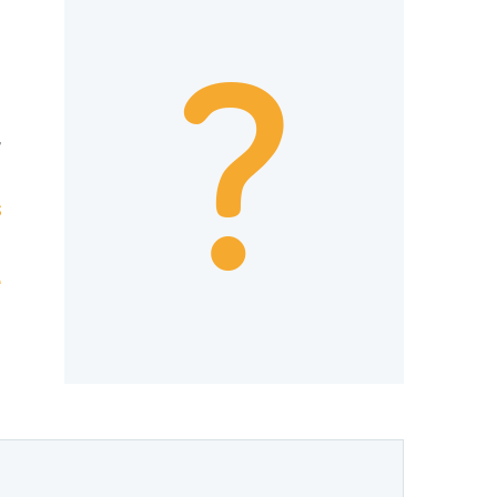
?
,
s
e