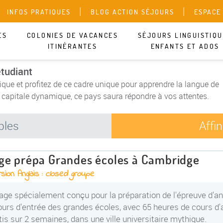
INFOS PRATIQUES
BLOG ACTION SÉJOURS
ESPACE
ES
COLONIES DE VACANCES
SÉJOURS LINGUISTIQ
ITINÉRANTES
ENFANTS ET ADOS
étudiant
stique et profitez de ce cadre unique pour apprendre la langue de
 capitale dynamique, ce pays saura répondre à vos attentes.
bles
Affi
ge prépa Grandes écoles à Cambridge
sion Anglais :
closed groupe
age spécialement conçu pour la préparation de l'épreuve d'an
urs d'entrée des grandes écoles, avec 65 heures de cours d'
tis sur 2 semaines, dans une ville universitaire mythique.