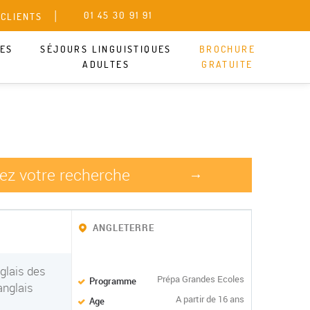
01 45 30 91 91
 CLIENTS
UES
SÉJOURS LINGUISTIQUES
BROCHURE
ADULTES
GRATUITE
nez votre recherche
→
ANGLETERRE
glais des
Prépa Grandes Ecoles
Programme
anglais
A partir de 16 ans
Age