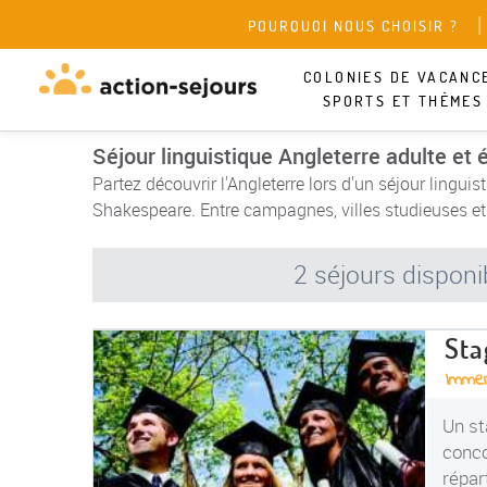
POURQUOI NOUS CHOISIR ?
COLONIES DE VACANC
SPORTS ET THÈMES
Séjour linguistique Angleterre adulte et 
Partez découvrir l'Angleterre lors d'un séjour lingui
Shakespeare. Entre campagnes, villes studieuses et
2 séjours disponi
Sta
Immer
Un st
conco
répar