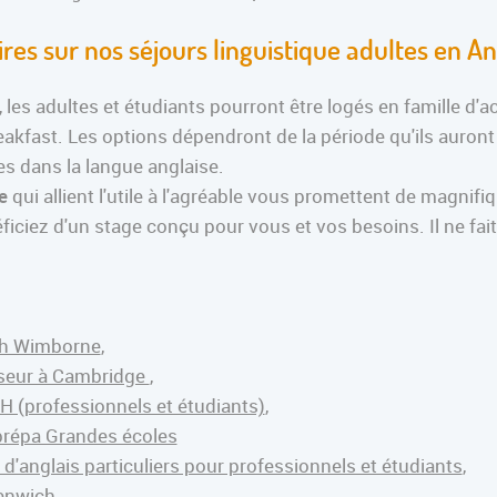
es sur nos séjours linguistique adultes en An
, les adultes et étudiants pourront être logés en famille d'a
kfast. Les options dépendront de la période qu'ils auront
es dans la langue anglaise.
e
qui allient l'utile à l'agréable vous promettent de magnif
éficiez d'un stage conçu pour vous et vos besoins. Il ne fa
uth Wimborne
,
esseur à Cambridge
,
H (professionnels et étudiants)
,
 prépa Grandes écoles
d'anglais particuliers pour professionnels et étudiants
,
eenwich
,