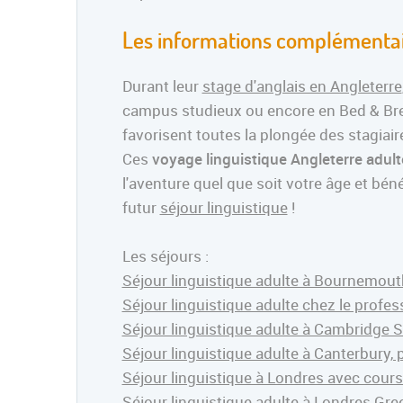
Les informations complémentair
Durant leur
stage d'anglais en Angleterre
campus studieux ou encore en Bed & Brea
favorisent toutes la plongée des stagiair
Ces
voyage linguistique Angleterre adult
l'aventure quel que soit votre âge et bén
futur
séjour linguistique
!
Les séjours :
Séjour linguistique adulte à Bournemo
Séjour linguistique adulte chez le prof
Séjour linguistique adulte à Cambridge S
Séjour linguistique adulte à Canterbury,
Séjour linguistique à Londres avec cours 
Séjour linguistique adulte à Londres Gr