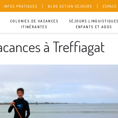
INFOS PRATIQUES
BLOG ACTION SÉJOURS
ESPACE
COLONIES DE VACANCES
SÉJOURS LINGUISTIQUE
ITINÉRANTES
ENFANTS ET ADOS
Ce centre n’a pas de séj
acances à Treffiagat
trop vite : découvrez nos
plaire.
SÉJOUR LIN
SÉJOUR LIN
COLONIE SP