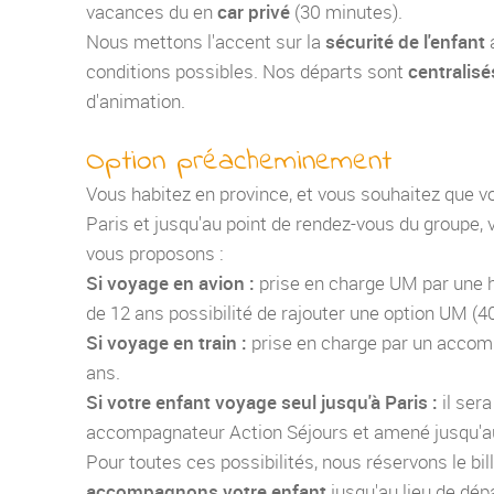
vacances du en
car privé
(30 minutes).
Nous mettons l'accent sur la
sécurité de l'enfant
conditions possibles. Nos départs sont
centralisé
d'animation.
Option préacheminement
Vous habitez en province, et vous souhaitez que 
Paris et jusqu'au point de rendez-vous du groupe,
vous proposons :
Si voyage en avion :
prise en charge UM par une h
de 12 ans possibilité de rajouter une option UM (40
Si voyage en train :
prise en charge par un accom
ans.
Si votre enfant voyage seul jusqu'à Paris :
il ser
accompagnateur Action Séjours et amené jusqu'au
Pour toutes ces possibilités, nous réservons le bill
accompagnons votre enfant
jusqu'au lieu de dé