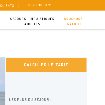
01 45 30 91 91
 CLIENTS
S
SÉJOURS LINGUISTIQUES
BROCHURE
ADULTES
GRATUITE
our en ce moment, mais ne partez pas
 autres séjours qui pourraient vous
GUISTIQUE ENFANT
CALCULER LE TARIF
GUISTIQUE ADULTE
ORTS ET THÈMES
LES PLUS DU SÉJOUR :