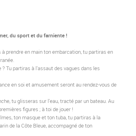
mer, du sport et du farniente !
s à prendre en main ton embarcation, tu partiras en
rranée.
e ? Tu partiras à l'assaut des vagues dans les
nfiance en soi et amusement seront au rendez-vous de
che, tu glisseras sur l'eau, tracté par un bateau. Au
remières figures ; à toi de jouer !
almes, ton masque et ton tuba, tu partiras à la
Marin de la Côte Bleue, accompagné de ton