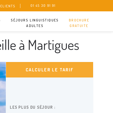
01 45 30 91 91
 CLIENTS
S
SÉJOURS LINGUISTIQUES
BROCHURE
ADULTES
GRATUITE
our en ce moment, mais ne partez pas
lle à Martigues
 autres séjours qui pourraient vous
GUISTIQUE ENFANT
CALCULER LE TARIF
GUISTIQUE ADULTE
ORTS ET THÈMES
LES PLUS DU SÉJOUR :