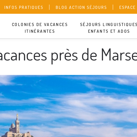
INFOS PRATIQUES
BLOG ACTION SÉJOURS
ESPACE
COLONIES DE VACANCES
SÉJOURS LINGUISTIQUE
ITINÉRANTES
ENFANTS ET ADOS
Ce centre n’a pas de séj
acances près de Marsei
trop vite : découvrez nos
plaire.
SÉJOUR LIN
SÉJOUR LIN
COLONIE SP