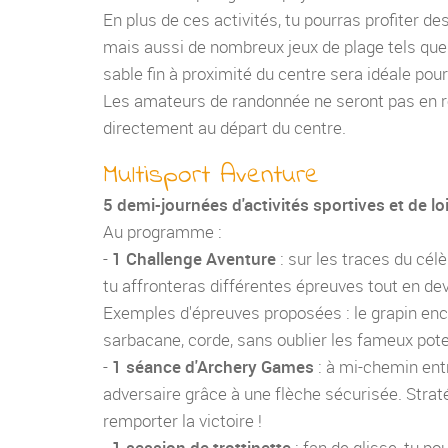
En plus de ces activités, tu pourras profiter de
mais aussi de nombreux jeux de plage tels que 
sable fin à proximité du centre sera idéale po
Les amateurs de randonnée ne seront pas en 
directement au départ du centre.
Multisport Aventure
5 demi-journées d'activités sportives et de loi
Au programme :
-
1 Challenge Aventure
: sur les traces du cél
tu affronteras différentes épreuves tout en deva
Exemples d'épreuves proposées : le grapin enco
sarbacane, corde, sans oublier les fameux pote
-
1 séance d'Archery Games
: à mi-chemin entre
adversaire grâce à une flèche sécurisée. Strat
remporter la victoire !
-
1 session de trottinette
: fan de glisse, tu p