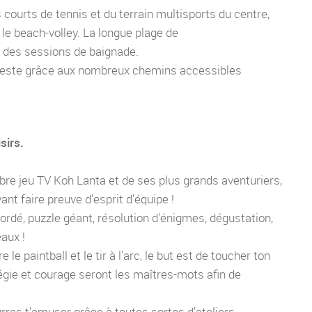
s courts de tennis et du terrain multisports du centre,
le beach-volley. La longue plage de
ur des sessions de baignade.
reste grâce aux nombreux chemins accessibles
sirs.
èbre jeu TV Koh Lanta et de ses plus grands aventuriers,
nt faire preuve d'esprit d'équipe !
rdé, puzzle géant, résolution d'énigmes, dégustation,
aux !
 le paintball et le tir à l'arc, le but est de toucher ton
égie et courage seront les maîtres-mots afin de
ourras t'amuser grâce à toutes sortes d'ateliers