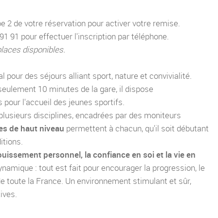
pe 2 de votre réservation pour activer votre remise.
 91 pour effectuer l'inscription par téléphone.
places disponibles.
VOS COORDONNÉES
pour des séjours alliant sport, nature et convivialité.
 seulement 10 minutes de la gare, il dispose
pour l'accueil des jeunes sportifs.
lusieurs disciplines, encadrées par des moniteurs
ves de haut niveau
permettent à chacun, qu'il soit débutant
itions.
Football Académie à Limoges
uissement personnel, la confiance en soi et la vie en
FRANCE
dynamique : tout est fait pour encourager la progression, le
de toute la France. Un environnement stimulant et sûr,
Recevoir notre lettre d'informations
ives.