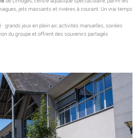
lis
de Limoges, centre aquatique spectaculaire, parmi les
vagues, jets massants et rivières à courant. Un vrai temps
té : grands jeux en plein air, activités manuelles, soirées
ion du groupe et offrent des souvenirs partagés