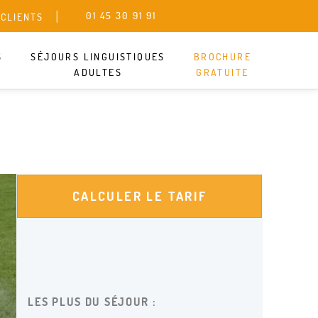
01 45 30 91 91
 CLIENTS
SANS ENGAGEMENT
S
SÉJOURS LINGUISTIQUES
BROCHURE
ADULTES
GRATUITE
CALCULER LE TARIF
LES PLUS DU SÉJOUR :