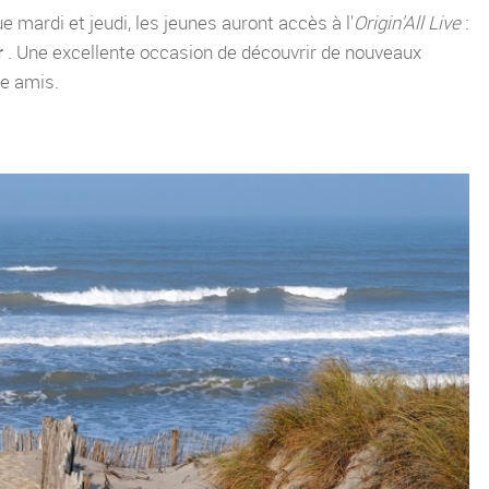
e mardi et jeudi, les jeunes auront accès à l'
Origin'All Live
:
VALIDER
r
. Une excellente occasion de découvrir de nouveaux
re amis.