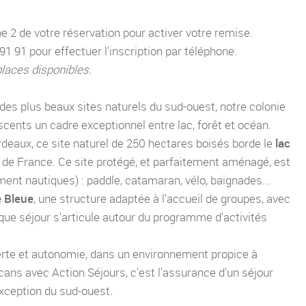
pe 2 de votre réservation pour activer votre remise.
 91 pour effectuer l'inscription par téléphone.
places disponibles.
VOS COORDONNÉES
n des plus beaux sites naturels du sud-ouest, notre colonie
cents un cadre exceptionnel entre lac, forêt et océan.
rdeaux, ce site naturel de 250 hectares boisés borde le
lac
e de France. Ce site protégé, et parfaitement aménagé, est
ment nautiques) : paddle, catamaran, vélo, baignades...
 Bleue
, une structure adaptée à l'accueil de groupes, avec
Bombannes
que séjour s'articule autour du programme d'activités
FRANCE
verte et autonomie, dans un environnement propice à
Recevoir notre lettre d'informations
cans avec Action Séjours, c'est l'assurance d'un séjour
exception du sud-ouest.