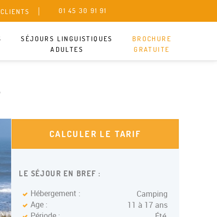
01 45 30 91 91
 CLIENTS
SANS ENGAGEMENT
S
SÉJOURS LINGUISTIQUES
BROCHURE
ADULTES
GRATUITE
s
CALCULER LE TARIF
LE SÉJOUR EN BREF :
Hébergement :
Camping
Age :
11 à 17 ans
Période :
Été,