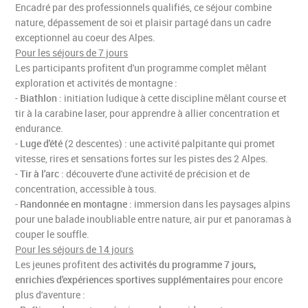
Encadré par des professionnels qualifiés, ce séjour combine
nature, dépassement de soi et plaisir partagé dans un cadre
exceptionnel au coeur des Alpes.
Pour les séjours de 7 jours
Les participants profitent d'un programme complet mêlant
Recevoir notre lettre d'informations
exploration et activités de montagne :
-
Biathlon
: initiation ludique à cette discipline mêlant course et
oui
non
tir à la carabine laser, pour apprendre à allier concentration et
endurance.
-
Luge d'été
(2 descentes) : une activité palpitante qui promet
vitesse, rires et sensations fortes sur les pistes des 2 Alpes.
-
Tir à l'arc
: découverte d'une activité de précision et de
concentration, accessible à tous.
-
Randonnée en montagne
: immersion dans les paysages alpins
pour une balade inoubliable entre nature, air pur et panoramas à
couper le souffle.
Pour les séjours de 14 jours
Les jeunes profitent des
activités du programme 7 jours,
enrichies d'expériences sportives supplémentaires
pour encore
plus d'aventure :