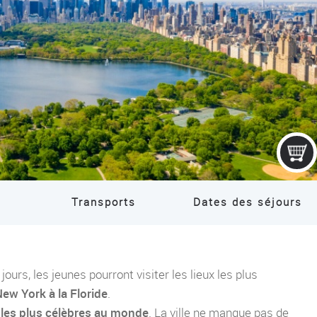
COLONIE IT
Transports
Dates des séjours
jours, les jeunes pourront visiter les lieux les plus
ew York à la Floride
.
les plus célèbres au monde
. La ville ne manque pas de