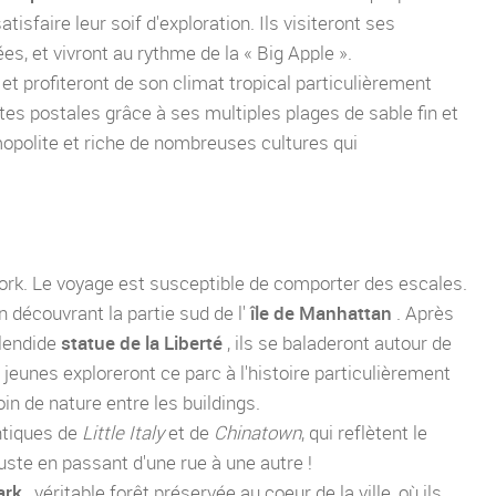
satisfaire leur soif d'exploration. Ils visiteront ses
, et vivront au rythme de la « Big Apple ».
et profiteront de son climat tropical particulièrement
rtes postales grâce à ses multiples plages de sable fin et
smopolite et riche de nombreuses cultures qui
York. Le voyage est susceptible de comporter des escales.
découvrant la partie sud de l'
île de Manhattan
. Après
plendide
statue de la Liberté
, ils se baladeront autour de
 jeunes exploreront ce parc à l'histoire particulièrement
oin de nature entre les buildings.
entiques de
Little Italy
et de
Chinatown
, qui reflètent le
juste en passant d'une rue à une autre !
ark
, véritable forêt préservée au coeur de la ville, où ils