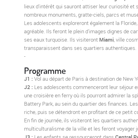
lieux d'intérêt qui sauront attiser leur curiosité et 
nombreux monuments, gratte-ciels, parcs et musées
Les adolescents exploreront également la Floride, 
agréable. Ils feront le plein d'images dignes de ca
ses eaux turquoise. Ils visiteront
Miami
, ville co
transparaissent dans ses quartiers authentiques.
-
Programme
J1 :
Vol au départ de Paris à destination de New 
J2 :
Les adolescents commenceront leur séjour en 
une croisière en ferry où ils pourront admirer la s
Battery Park, au sein du quartier des finances. Les
riche, puis se détendront en profitant de ce petit c
En fin de journée, ils visiteront les quartiers auth
multiculturalisme de la ville et les feront voyager 
J3 :
Les enfants se ressourceront dans
Central P