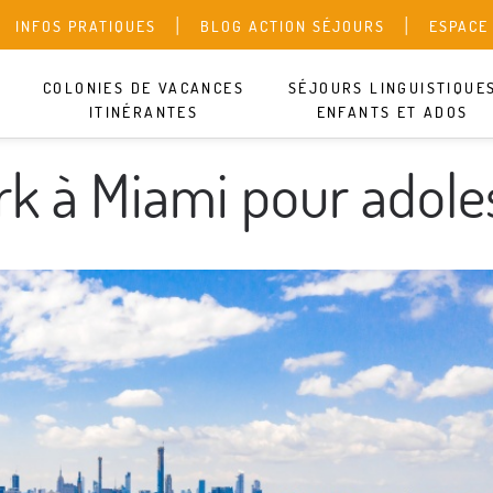
INFOS PRATIQUES
BLOG ACTION SÉJOURS
ESPACE
COLONIES DE VACANCES
SÉJOURS LINGUISTIQUE
ITINÉRANTES
ENFANTS ET ADOS
Ce centre n’a pas de séj
rk à Miami pour adole
trop vite : découvrez nos
plaire.
SÉJOUR LIN
SÉJOUR LIN
COLONIE SP