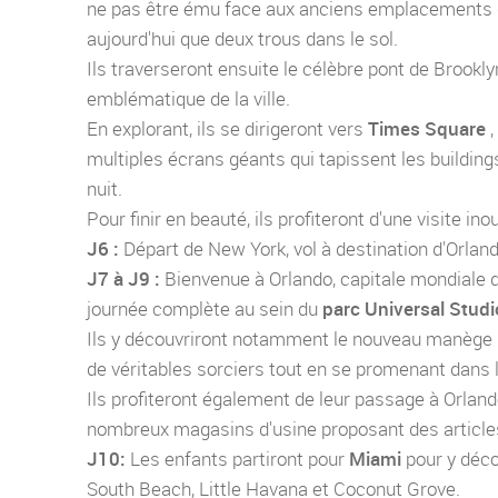
ne pas être ému face aux anciens emplacements de
aujourd'hui que deux trous dans le sol.
Ils traverseront ensuite le célèbre pont de Brookl
emblématique de la ville.
En explorant, ils se dirigeront vers
Times Square
multiples écrans géants qui tapissent les buildings 
nuit.
Pour finir en beauté, ils profiteront d'une visite inou
J6 :
Départ de New York, vol à destination d'Orland
J7 à J9 :
Bienvenue à Orlando, capitale mondiale 
journée complète au sein du
parc Universal Studi
Ils y découvriront notamment le nouveau manège Ha
de véritables sorciers tout en se promenant dans 
Ils profiteront également de leur passage à Orlando
nombreux magasins d'usine proposant des articles
J10:
Les enfants partiront pour
Miami
pour y déco
South Beach, Little Havana et Coconut Grove.