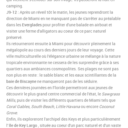
camping.
J9-12 :
Après un réveil tôt le matin, les jeunes reprendront la
direction de Miami en ne manquant pas de s'arrêter au préalable
dans les
Everglades
pour profiter d'une balade en airboat et
visiter une ferme d'alligators au coeur de ce parc naturel
préservé.
Ils retourneront ensuite à Miami pour découvrir pleinement la
mégalopole au cours des derniers jours de leur voyage. Cette
ville multiculturelle où l'élégance urbaine se mélange à la nature
tropicale environnante ne cessera de les surprendre grâce à ses
quartiers aux ambiances cosmopolites. Ses plages ne sont pas
non plus en reste : le sable blanc et les eaux scintillantes de la
baie de Biscayne
ne manqueront pas de les séduire.
Ces dernières journées en Floride permettront aux jeunes de
découvrir le plus grand centre commercial de l'état, le
Sawgrass
Mills
, puis de visiter les différents quartiers de Miami tels que
Coral Gables
,
South Beach
,
Little Havana
ou encore
Coconut
Grove
.
Enfin, ils exploreront l'archipel des Keys et plus particulièrement
l'
île de Key Largo
, située au coeur d'un parc naturel et d'un vaste