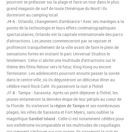
pourront se prélasser sur la plage et faire un tour dans le plus
grand magasin de surf de toute l'Amérique du Nord ! Ils
dormiront au camping local.
J4-6 :
Orlando, changement d'ambiance ! Avec ses manèges à la
pointe de la technologie et leurs effets cinématographiques
spectaculaires, Orlando est la capitale internationale des parcs
d'attractions. Les jeunes commenceront par se reposer et
profiteront tranquillement de la ville avant de faire le plein de
sensations fortes en visitant le parc Universal Studios le
lendemain. Celui-ci abrite une multitude d'attractions sur le
thème des films Retour vers le futur, King Kong ou encore
Terminator. Les adolescents pourront ensuite passer la soirée
dans le centre-ville, où ils dégusteront un délicieux dîner au
célèbre Hard Rock Café. Ils passeront la nuit à l'hôtel.
J7-8 :
Tampa - Sarasota. Après un petit-déjeuner à l'hôtel, les
jeunes entameront la dernière étape de leur périple au coeur de
la Floride. Ils visiteront la
région de Tampa
et ses nombreuses
plages, les villes de Sarasota et Fort Myers, sans oublier la
magnifique
Sanibel Island
. Celle-ci est notamment célèbre pour
son esthétisme incomparable et les multitudes de coquillages
qui viennent s'échouer sur son rivage. Ils passeront la nuit en