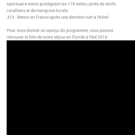
sanctuaire marin protégeant les 179 miles carrés de récifs
coralliens et de mangrove locale.
J13 :
Retour en France après une dernière nuit à l'hôtel.
Pour vous donner un aperçu du programme, vous pouvez
retrouver le film de notre séjour en Floride à l'été 2016 :