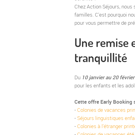
Chez Action Séjours, nous s
familles. C'est pourquoi n
pour vous permettre de prép
Une remise e
tranquillité
Du
10 janvier au 20 févrie
pour les enfants et les ado
Cette offre Early Booking 
-
Colonies de vacances pr
-
Séjours linguistiques enf
-
Colonies à l'étranger pri
-
Colonies de vacances été