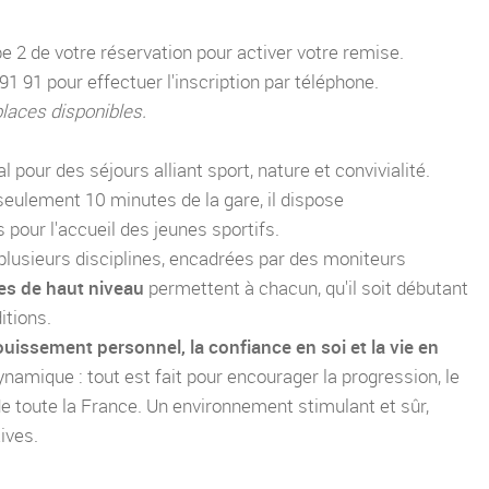
pe 2 de votre réservation pour activer votre remise.
 91 pour effectuer l'inscription par téléphone.
places disponibles.
VOS COORDONNÉES
pour des séjours alliant sport, nature et convivialité.
 seulement 10 minutes de la gare, il dispose
pour l'accueil des jeunes sportifs.
lusieurs disciplines, encadrées par des moniteurs
ves de haut niveau
permettent à chacun, qu'il soit débutant
itions.
Quad & Moto Académie à
Limoges
uissement personnel, la confiance en soi et la vie en
FRANCE
dynamique : tout est fait pour encourager la progression, le
de toute la France. Un environnement stimulant et sûr,
ives.
Recevoir notre lettre d'informations