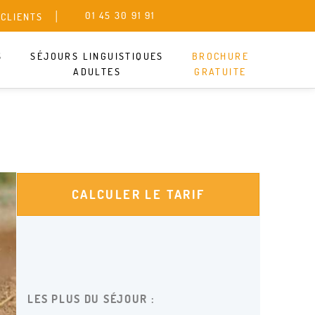
01 45 30 91 91
 CLIENTS
SANS ENGAGEMENT
S
SÉJOURS LINGUISTIQUES
BROCHURE
ADULTES
GRATUITE
CALCULER LE TARIF
LES PLUS DU SÉJOUR :