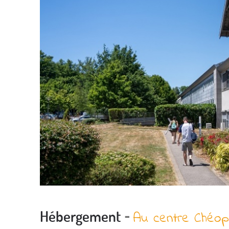
-
Hébergement
Au centre Chéop